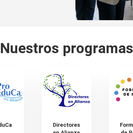
Nuestros programa
duCa
Directores
Form
en Alianza
de P