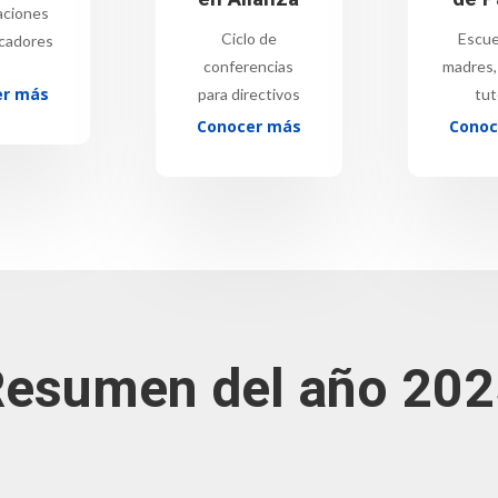
aciones
Ciclo de
Escue
cadores
conferencias
madres,
er más
para directivos
tut
Conocer más
Conoc
esumen del año 20